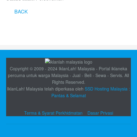
BACK
Copyright © 2009 - 2024 IklanLah! Malaysia - Portal iklaneka
percuma untuk warga Malaysia - Jual - Beli - Sewa - Servis. All
Rights Reserved.
IklanLah! Malaysia telah diperkasa oleh
SSD Hosting Malaysia :
Pantas & Selamat
Terma & Syarat Perkhidmatan
Dasar Privasi