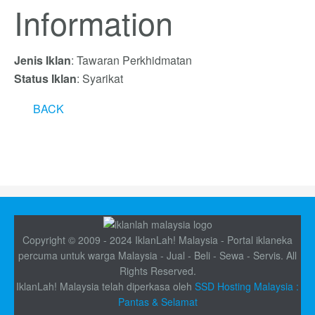
Information
Jenis Iklan
: Tawaran Perkhidmatan
Status Iklan
: Syarikat
BACK
Copyright © 2009 - 2024 IklanLah! Malaysia - Portal iklaneka
percuma untuk warga Malaysia - Jual - Beli - Sewa - Servis. All
Rights Reserved.
IklanLah! Malaysia telah diperkasa oleh
SSD Hosting Malaysia :
Pantas & Selamat