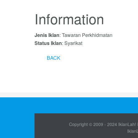
Information
Jenis Iklan
: Tawaran Perkhidmatan
Status Iklan
: Syarikat
BACK
Copyright © 2009 - 2024 IklanLah! M
Iklan