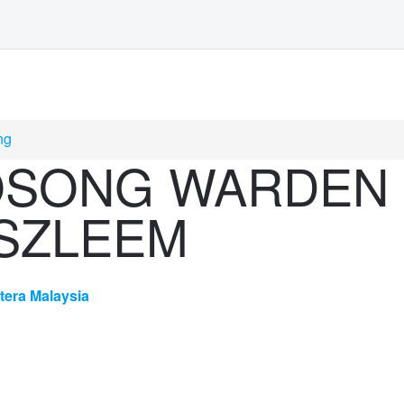
ng
OSONG WARDEN 
SZLEEM
tera Malaysia