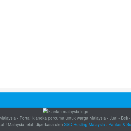
alaysia - Portal iklaneka percuma untuk warga Malaysia - Jual - Beli -
Lah! Malaysia telah diperkasa oleh
SSD Hosting Malaysia : Pantas & S