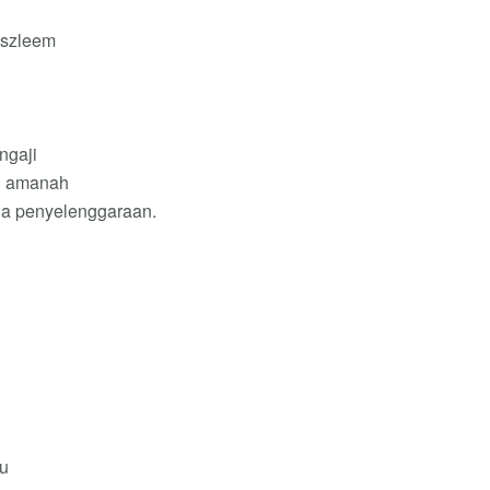
szleem
ngaji
n amanah
ja penyelenggaraan.
nu