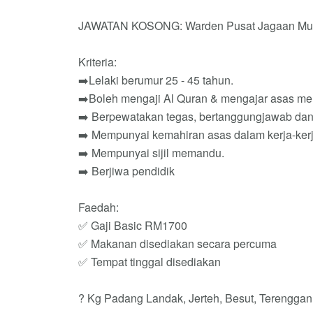
JAWATAN KOSONG: Warden Pusat Jagaan Mu
Kriteria:
➡️Lelaki berumur 25 - 45 tahun.
➡️Boleh mengaji Al Quran & mengajar asas me
➡️ Berpewatakan tegas, bertanggungjawab da
➡️ Mempunyai kemahiran asas dalam kerja-ker
➡️ Mempunyai sijil memandu.
➡️ Berjiwa pendidik
Faedah:
✅ Gaji Basic RM1700
✅ Makanan disediakan secara percuma
✅ Tempat tinggal disediakan
? Kg Padang Landak, Jerteh, Besut, Terengga