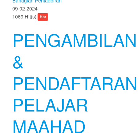
Bahagian Pentadbiran
09-02-2024
1069 Hit(s)
Hot
PENGAMBILAN
&
PENDAFTARAN
PELAJAR
MAAHAD