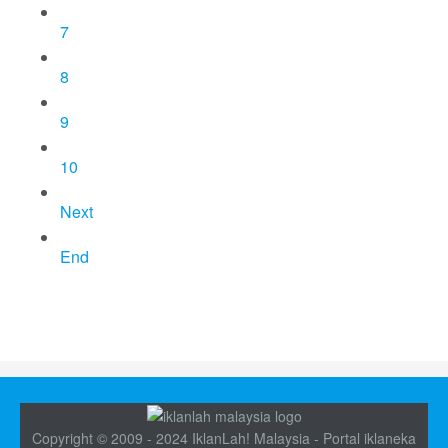
7
8
9
10
Next
End
Copyright © 2009 - 2024 IklanLah! Malaysia - Portal iklaneka