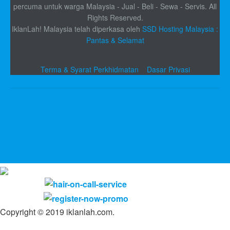
percuma untuk warga Malaysia - Jual - Beli - Sewa - Servis. All
Rights Reserved.
IklanLah! Malaysia telah diperkasa oleh
SSD Hosting Malaysia :
Pantas & Selamat
Terma & Syarat Perkhidmatan
Dasar Privasi
Copyright © 2019 iklanlah.com.