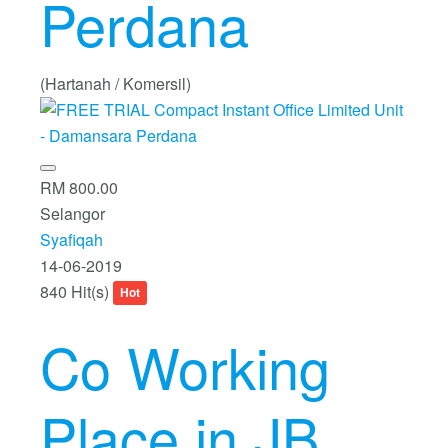
Perdana
(Hartanah / Komersil)
RM 800.00
Selangor
Syafiqah
14-06-2019
840 Hit(s)
Hot
Co Working
Place in JB