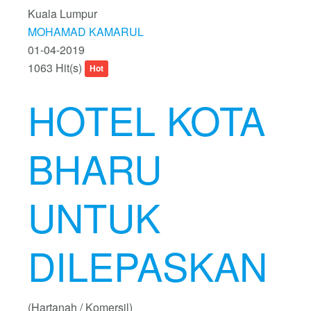
Kuala Lumpur
MOHAMAD KAMARUL
01-04-2019
1063 Hit(s)
Hot
HOTEL KOTA
BHARU
UNTUK
DILEPASKAN
(Hartanah / Komersil)