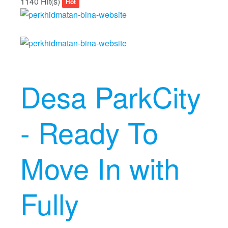
1140 Hit(s)
Hot
Desa ParkCity
- Ready To
Move In with
Fully