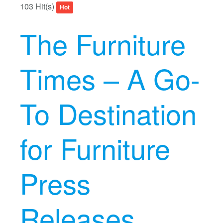
103 Hit(s)
Hot
The Furniture
Times – A Go-
To Destination
for Furniture
Press
Releases