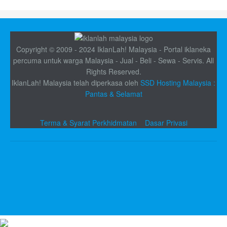
Copyright © 2009 - 2024 IklanLah! Malaysia - Portal iklaneka
percuma untuk warga Malaysia - Jual - Beli - Sewa - Servis. All
Rights Reserved.
IklanLah! Malaysia telah diperkasa oleh
SSD Hosting Malaysia :
Pantas & Selamat
Terma & Syarat Perkhidmatan
Dasar Privasi