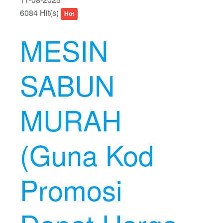
6084 Hit(s)
Hot
MESIN
SABUN
MURAH
(Guna Kod
Promosi