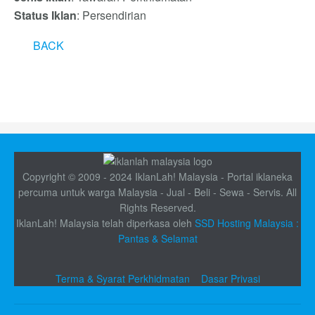
Status Iklan
: Persendirian
BACK
Copyright © 2009 - 2024 IklanLah! Malaysia - Portal iklaneka
percuma untuk warga Malaysia - Jual - Beli - Sewa - Servis. All
Rights Reserved.
IklanLah! Malaysia telah diperkasa oleh
SSD Hosting Malaysia :
Pantas & Selamat
Terma & Syarat Perkhidmatan
Dasar Privasi