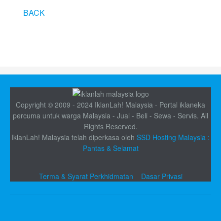
BACK
Copyright © 2009 - 2024 IklanLah! Malaysia - Portal iklaneka
percuma untuk warga Malaysia - Jual - Beli - Sewa - Servis. All
Rights Reserved.
IklanLah! Malaysia telah diperkasa oleh
SSD Hosting Malaysia :
Pantas & Selamat
Terma & Syarat Perkhidmatan
Dasar Privasi