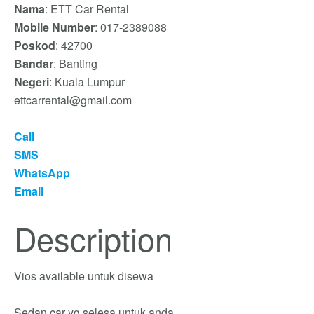
Nama
: ETT Car Rental
Mobile Number
: 017-2389088
Poskod
: 42700
Bandar
: Banting
Negeri
: Kuala Lumpur
ettcarrental@gmail.com
Call
SMS
WhatsApp
Email
Description
Vios available untuk disewa
Sedan car yg selesa untuk anda