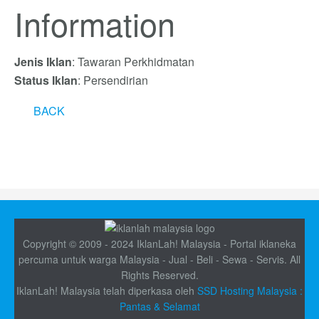
Information
Jenis Iklan
: Tawaran Perkhidmatan
Status Iklan
: Persendirian
BACK
Copyright © 2009 - 2024 IklanLah! Malaysia - Portal iklaneka
percuma untuk warga Malaysia - Jual - Beli - Sewa - Servis. All
Rights Reserved.
IklanLah! Malaysia telah diperkasa oleh
SSD Hosting Malaysia :
Pantas & Selamat