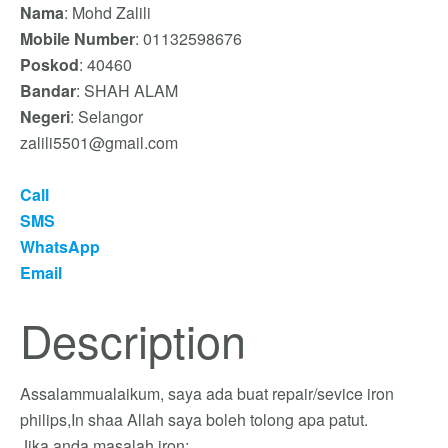
Nama
: Mohd Zalili
Mobile Number
: 01132598676
Poskod
: 40460
Bandar
: SHAH ALAM
Negeri
: Selangor
zalili5501@gmail.com
Call
SMS
WhatsApp
Email
Description
Assalammualaikum, saya ada buat repair/sevice iron
philips,In shaa Allah saya boleh tolong apa patut.
Jika anda masalah iron: