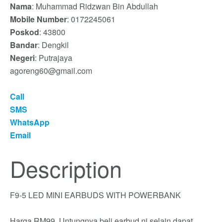
Nama
: Muhammad Ridzwan Bin Abdullah
Mobile Number
: 0172245061
Poskod
: 43800
Bandar
: Dengkil
Negeri
: Putrajaya
agoreng60@gmail.com
Call
SMS
WhatsApp
Email
Description
F9-5 LED MINI EARBUDS WITH POWERBANK
Harga RM99. Untungnya beli earbud ni selain dapat