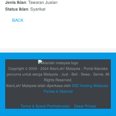
Jenis Iklan
: Tawaran Jualan
Status Iklan
: Syarikat
BACK
Copyright © 2009 - 2024 IklanLah! Malaysia - Portal iklaneka
percuma untuk warga Malaysia - Jual - Beli - Sewa - Servis. All
Rights Reserved.
IklanLah! Malaysia telah diperkasa oleh
SSD Hosting Malaysia :
Pantas & Selamat
Terma & Syarat Perkhidmatan
Dasar Privasi