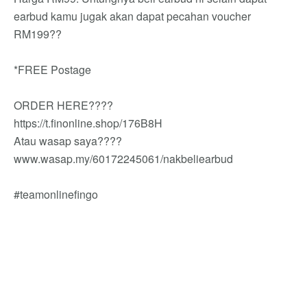
earbud kamu jugak akan dapat pecahan voucher
RM199??
*FREE Postage
ORDER HERE????
https://t.finonline.shop/176B8H
Atau wasap saya????
www.wasap.my/60172245061/nakbeliearbud
#teamonlinefingo