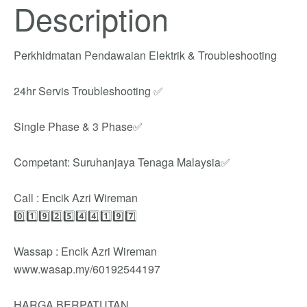
Description
Perkhidmatan Pendawaian Elektrik & Troubleshooting
24hr Servis Troubleshooting ✅
Single Phase & 3 Phase✅
Competant: Suruhanjaya Tenaga Malaysia✅
Call : Encik Azri Wireman
0️⃣1️⃣9️⃣2️⃣5️⃣4️⃣4️⃣1️⃣9️⃣7️⃣
Wassap : Encik Azri Wireman
www.wasap.my/60192544197
HARGA BERPATUTAN