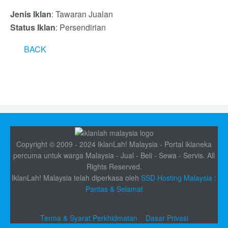
Jenis Iklan
: Tawaran Jualan
Status Iklan
: Persendirian
BACK
Copyright © 2009 - 2024 IklanLah! Malaysia - Portal iklaneka
percuma untuk warga Malaysia - Jual - Beli - Sewa - Servis. All
Rights Reserved.
IklanLah! Malaysia telah diperkasa oleh
SSD Hosting Malaysia :
Pantas & Selamat
Terma & Syarat Perkhidmatan
Dasar Privasi