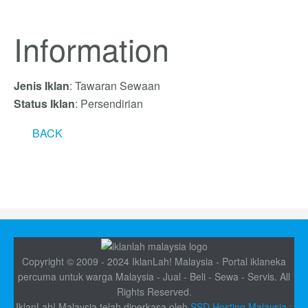
Information
Jenis Iklan
: Tawaran Sewaan
Status Iklan
: Persendirian
BACK
Copyright © 2009 - 2024 IklanLah! Malaysia - Portal iklaneka
percuma untuk warga Malaysia - Jual - Beli - Sewa - Servis. All
Rights Reserved.
IklanLah! Malaysia telah diperkasa oleh
SSD Hosting Malaysia :