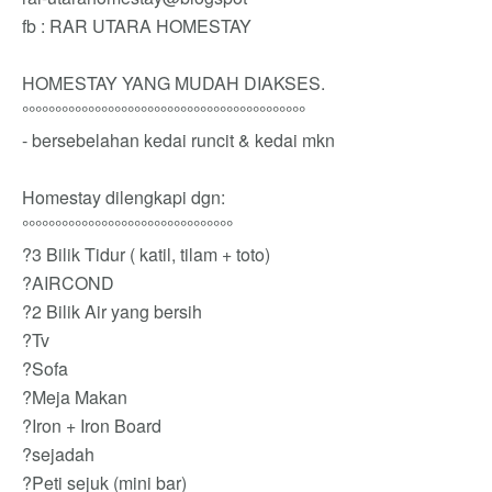
fb : RAR UTARA HOMESTAY
HOMESTAY YANG MUDAH DIAKSES.
°°°°°°°°°°°°°°°°°°°°°°°°°°°°°°°°°°°°°°°°°°°
- bersebelahan kedai runcit & kedai mkn
Homestay dilengkapi dgn:
°°°°°°°°°°°°°°°°°°°°°°°°°°°°°°°°
?3 Bilik Tidur ( katil, tilam + toto)
?AIRCOND
?2 Bilik Air yang bersih
?Tv
?Sofa
?Meja Makan
?Iron + Iron Board
?sejadah
?Peti sejuk (mini bar)