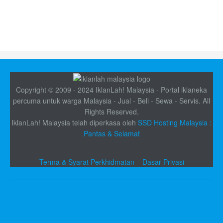
Copyright © 2009 - 2024 IklanLah! Malaysia - Portal iklaneka
percuma untuk warga Malaysia - Jual - Beli - Sewa - Servis. All
Rights Reserved.
IklanLah! Malaysia telah diperkasa oleh
SSD Hosting Malaysia :
Pantas & Selamat
Terma & Syarat Perkhidmatan
Dasar Privasi