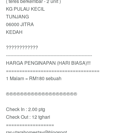
( teres berkembar - 2 unit )
KG PULAU KECIL
TUNJANG
06000 JITRA
KEDAH
????????????
----------------------------------------------------------
HARGA PENGINAPAN (HARI BIASA)!!!
===================================
1 Malam = RM180 sebuah
®®®®®®®®®®®®®®®®®®®®
Check In : 2.00 ptg
Check Out : 12 tghari
==================
rar-utarahomestay@blogspot