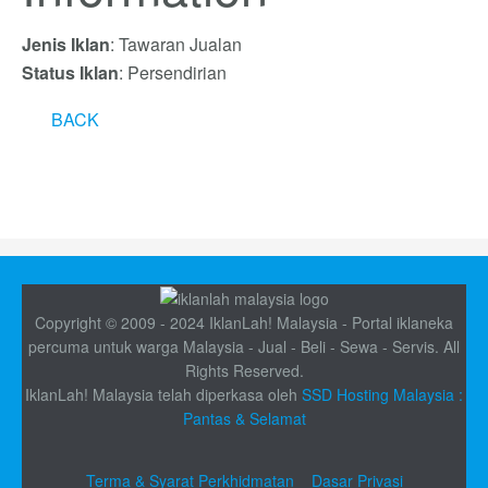
Jenis Iklan
: Tawaran Jualan
Status Iklan
: Persendirian
BACK
Copyright © 2009 - 2024 IklanLah! Malaysia - Portal iklaneka
percuma untuk warga Malaysia - Jual - Beli - Sewa - Servis. All
Rights Reserved.
IklanLah! Malaysia telah diperkasa oleh
SSD Hosting Malaysia :
Pantas & Selamat
Terma & Syarat Perkhidmatan
Dasar Privasi