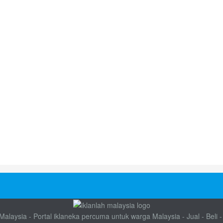
alaysia - Portal iklaneka percuma untuk warga Malaysia - Jual - Beli -