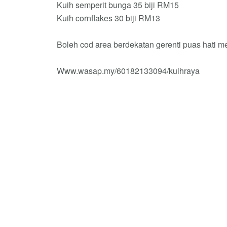
Kuih semperit bunga 35 biji RM15
Kuih cornflakes 30 biji RM13
Boleh cod area berdekatan gerenti puas hati m
Www.wasap.my/60182133094/kuihraya