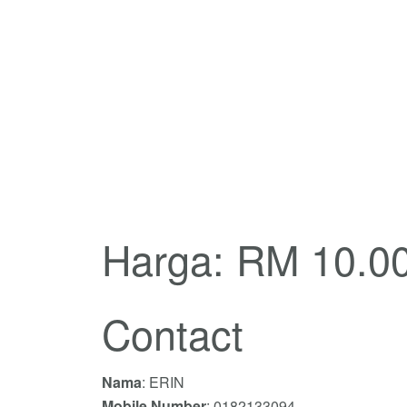
Harga: RM 10.0
Contact
Nama
: ERIN
Mobile Number
: 0182133094