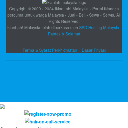
Copyright © 2009 - 2024 IklanLah! Malaysia - Portal iklaneka
percuma untuk warga Malaysia - Jual - Beli - Sewa - Servis. All
Rights Reserved.
IklanLah! Malaysia telah diperkasa oleh
SSD Hosting Malaysia :
Pantas & Selamat
Terma & Syarat Perkhidmatan
Dasar Privasi