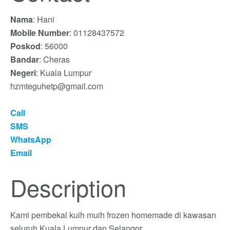
Nama
: Hani
Mobile Number
: 01128437572
Poskod
: 56000
Bandar
: Cheras
Negeri
: Kuala Lumpur
hzmteguhetp@gmail.com
Call
SMS
WhatsApp
Email
Description
Kami pembekal kuih muih frozen homemade di kawasan
seluruh Kuala Lumpur dan Selangor.