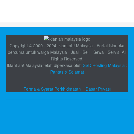
Copyright © 2009 - 2024 IklanLah! Malaysia - Portal iklaneka
percuma untuk warga Malaysia - Jual - Beli - Sewa - Servis. All
Rights Reserved.
IklanLah! Malaysia telah diperkasa oleh
SSD Hosting Malaysia :
Pantas & Selamat
Terma & Syarat Perkhidmatan
Dasar Privasi