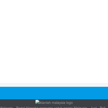
alaysia - Portal iklaneka percuma untuk warga Malaysia - Jual - Beli -