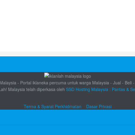
alaysia - Portal iklaneka percuma untuk warga Malaysia - Jual - Beli -
Lah! Malaysia telah diperkasa oleh
SSD Hosting Malaysia : Pantas & S
Terma & Syarat Perkhidmatan
Dasar Privasi