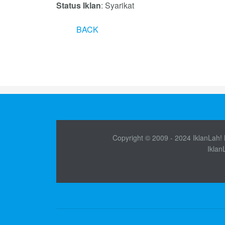
Status Iklan
: Syarikat
BACK
Copyright © 2009 - 2024 IklanLah! M
Iklan