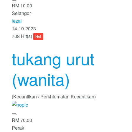
RM 10.00
Selangor
iezai
14-10-2023
708 Hit(s)
Hot
tukang urut
(wanita)
(Kecantikan / Perkhidmatan Kecantikan)
RM 70.00
Perak