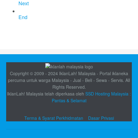
Next
End
Copyright © 2009 - 2024 IklanLah! Malaysia - Portal iklaneka
percuma untuk warga Malaysia - Jual - Beli - Sewa - Servis. All
Rights Reserved.
IklanLah! Malaysia telah diperkasa oleh
SSD Hosting Malaysia :
Pantas & Selamat
Terma & Syarat Perkhidmatan
Dasar Privasi