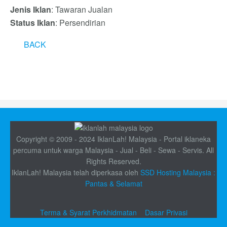
Jenis Iklan
: Tawaran Jualan
Status Iklan
: Persendirian
BACK
Copyright © 2009 - 2024 IklanLah! Malaysia - Portal iklaneka
percuma untuk warga Malaysia - Jual - Beli - Sewa - Servis. All
Rights Reserved.
IklanLah! Malaysia telah diperkasa oleh
SSD Hosting Malaysia :
Pantas & Selamat
Terma & Syarat Perkhidmatan
Dasar Privasi