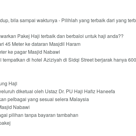
up, bila sampai waktunya - Pilihlah yang terbaik dari yang terb
awarkan Pakej Haji terbaik dan berbaloi untuk haji anda??
dari 45 Meter ke dataran Masjdil Haram
eter ke pagar Masjid Nabawi
 tempatkan di hotel Aziziyah di Sidqi Street berjarak hanya 60
ng Haji
eluruh diketuai oleh Ustaz Dr. PU Haji Hafiz Haneefa
kan pelbagai yang sesuai selera Malaysia
 Masjid Nabawi
gai pilihan tanpa bayaran tambahan
pakej