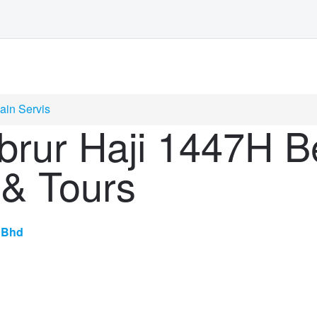
ain Servis
rur Haji 1447H 
& Tours
 Bhd