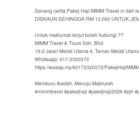
Senang cerita Pakej Haji MIMM Travel ni dah l
DISKAUN SEHINGGA RM 13,000 UNTUK JE
Untuk maklumat lanjut boleh hubungi ??
MIMM Travel & Tours Sdn. Bhd.
19-2 Jalan Melati Utama 4, Taman Melati Uta
Whatsapp: 017-2320372
https://wasap.my/60172320372/PakejHajiMIM
Memburu Ibadah, Menuju Mabrurah
#mimmtravel #pakejhaji #pakejhaji2026 #pjh #