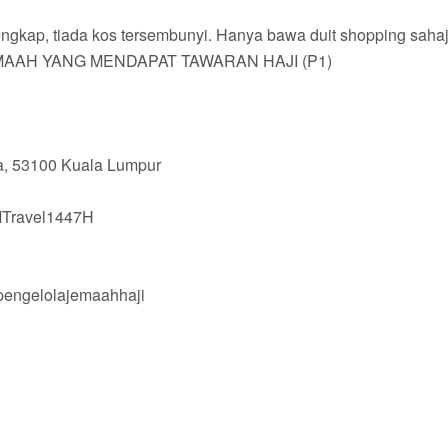
engkap, tiada kos tersembunyi. Hanya bawa duit shopping sahaj
MAAH YANG MENDAPAT TAWARAN HAJI (P1)
ma, 53100 Kuala Lumpur
MTravel1447H
pengelolajemaahhaji