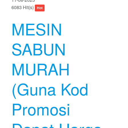
6083 Hit(s)
Hot
MESIN
SABUN
MURAH
(Guna Kod
Promosi