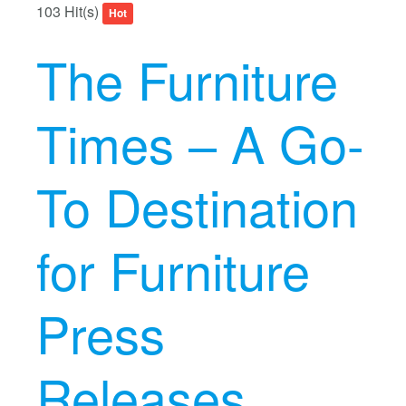
103 Hit(s)
Hot
The Furniture
Times – A Go-
To Destination
for Furniture
Press
Releases