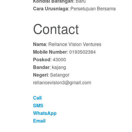
Kondisi Barangan
: Baru
Cara Urusniaga
: Persetujuan Bersama
Contact
Nama
: Reliance Vision Ventures
Mobile Number
: 0193502384
Poskod
: 43000
Bandar
: kajang
Negeri
: Selangor
reliancevision3@gmail.com
Call
SMS
WhatsApp
Email