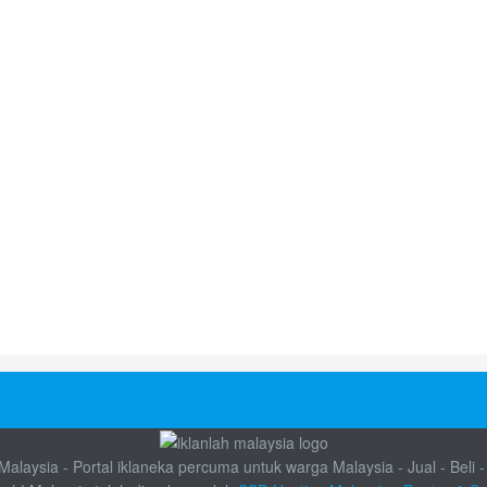
alaysia - Portal iklaneka percuma untuk warga Malaysia - Jual - Beli -