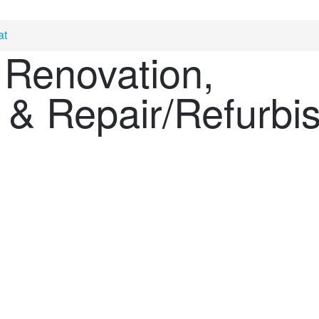
at
- Renovation,
l & Repair/Refurbi