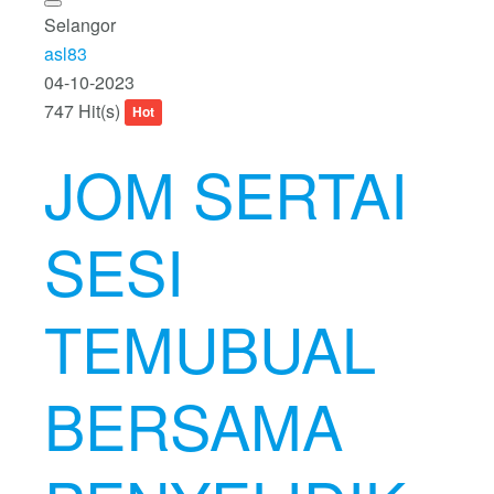
Selangor
asl83
04-10-2023
747 Hit(s)
Hot
JOM SERTAI
SESI
TEMUBUAL
BERSAMA