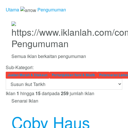
Utama
Pengumuman
Pengumuman
Semua iklan berkaitan pengumuman
Sub-Kategori:
Jualan Murah & Diskaun
Pertunjukkan Seni & Muzik
Pelancaran Lama
Iklan
1
hingga
15
daripada
259
jumlah iklan
Senarai Iklan
Coby Haus