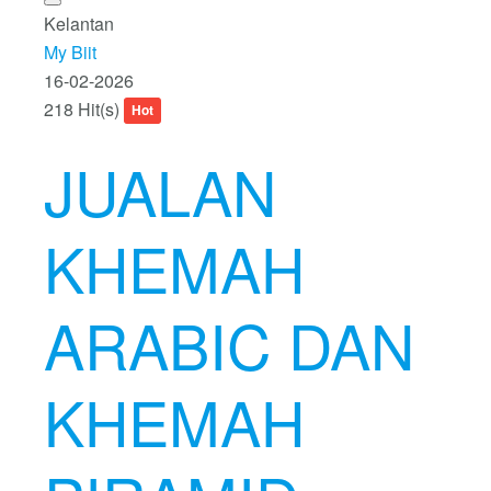
Kelantan
My Biit
16-02-2026
218 Hit(s)
Hot
JUALAN
KHEMAH
ARABIC DAN
KHEMAH