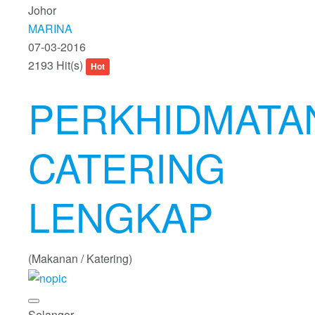
Johor
MARINA
07-03-2016
2193 Hit(s)
Hot
PERKHIDMATA
CATERING
LENGKAP
(Makanan / Katering)
Selangor