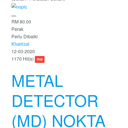
RM 80.00
Perak
Perlu Dibaiki
Khairizal
12-03-2020
1170 Hit(s)
Hot
METAL
DETECTOR
(MD) NOKTA