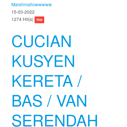
Marshmallowwwww
15-03-2022
1274 Hit(s)
Hot
CUCIAN
KUSYEN
KERETA /
BAS / VAN
SERENDAH