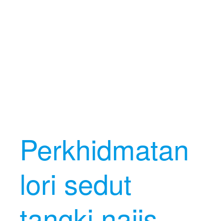
Perkhidmatan
lori sedut
tangki najis