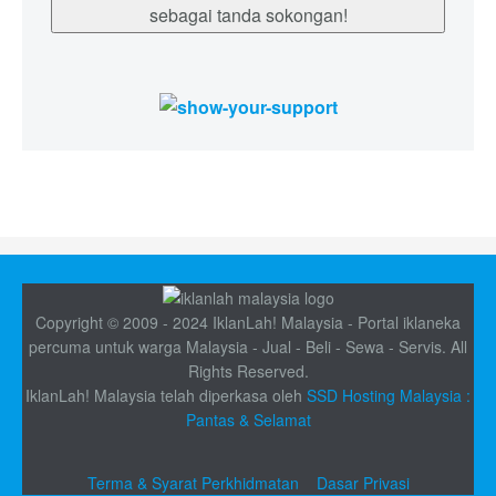
sebagai tanda sokongan!
Copyright © 2009 - 2024 IklanLah! Malaysia - Portal iklaneka
percuma untuk warga Malaysia - Jual - Beli - Sewa - Servis. All
Rights Reserved.
IklanLah! Malaysia telah diperkasa oleh
SSD Hosting Malaysia :
Pantas & Selamat
Terma & Syarat Perkhidmatan
Dasar Privasi