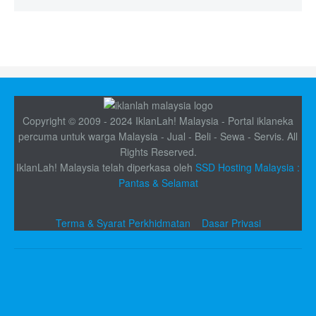
Copyright © 2009 - 2024 IklanLah! Malaysia - Portal iklaneka
percuma untuk warga Malaysia - Jual - Beli - Sewa - Servis. All
Rights Reserved.
IklanLah! Malaysia telah diperkasa oleh
SSD Hosting Malaysia :
Pantas & Selamat
Terma & Syarat Perkhidmatan
Dasar Privasi