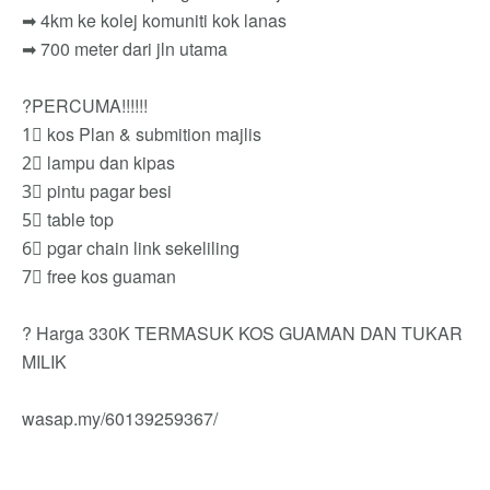
➡ 4km ke kolej komuniti kok lanas
➡ 700 meter dari jln utama
?PERCUMA!!!!!!
1⃣ kos Plan & submition majlis
2⃣ lampu dan kipas
3⃣ pintu pagar besi
5⃣ table top
6⃣ pgar chain link sekeliling
7⃣ free kos guaman
? Harga 330K TERMASUK KOS GUAMAN DAN TUKAR
MILIK
wasap.my/60139259367/