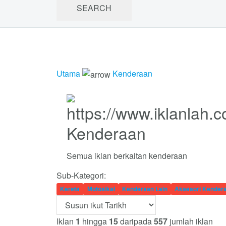
Utama
Kenderaan
Kenderaan
Semua iklan berkaitan kenderaan
Sub-Kategori:
Kereta
Motosikal
Kenderaan Lain
Aksesori Kender
Iklan
1
hingga
15
daripada
557
jumlah iklan