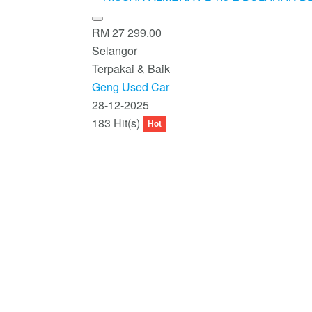
RM 27 299.00
Selangor
Terpakai & Baik
Geng Used Car
28-12-2025
183 Hit(s)
Hot