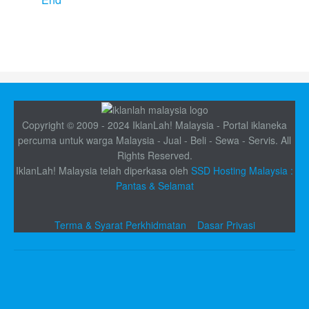
Copyright © 2009 - 2024 IklanLah! Malaysia - Portal iklaneka
percuma untuk warga Malaysia - Jual - Beli - Sewa - Servis. All
Rights Reserved.
IklanLah! Malaysia telah diperkasa oleh
SSD Hosting Malaysia :
Pantas & Selamat
Terma & Syarat Perkhidmatan
Dasar Privasi