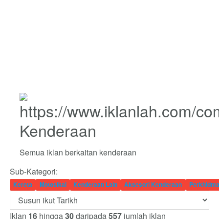
Kenderaan
Semua iklan berkaitan kenderaan
Sub-Kategori:
Kereta
Motosikal
Kenderaan Lain
Aksesori Kenderaan
Perkhidma
Iklan
16
hingga
30
daripada
557
jumlah iklan