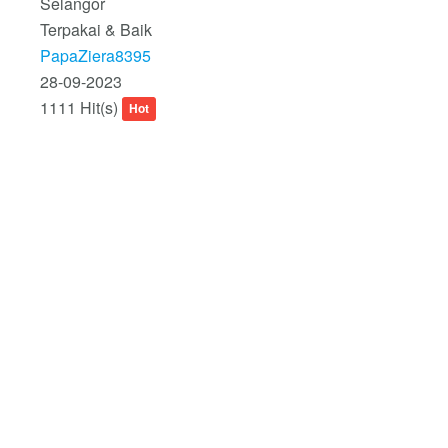
Selangor
Terpakai & Baik
PapaZiera8395
28-09-2023
1111 Hit(s)
Hot