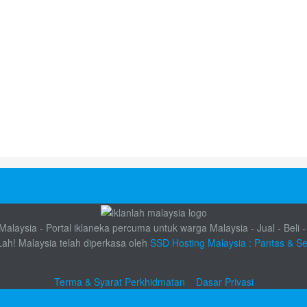
alaysia - Portal iklaneka percuma untuk warga Malaysia - Jual - Beli -
Lah! Malaysia telah diperkasa oleh
SSD Hosting Malaysia : Pantas & S
Terma & Syarat Perkhidmatan
Dasar Privasi