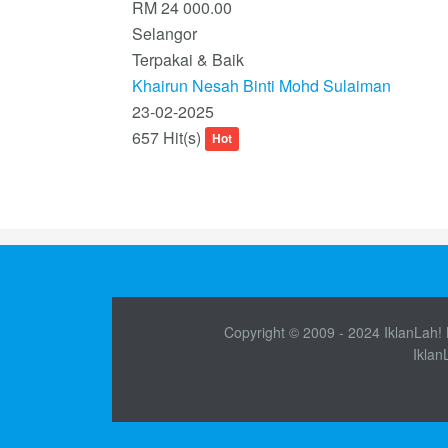
RM 24 000.00
Selangor
Terpakai & Baik
Khairun Nesah Binti Mohd Sulaiman
23-02-2025
657 Hit(s)
Hot
Copyright © 2009 - 2024 IklanLah! M
Iklan