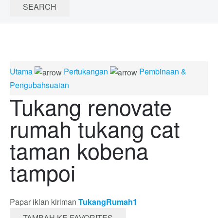
Utama
Pertukangan
Pembinaan &
Pengubahsuaian
Tukang renovate
rumah tukang cat
taman kobena
tampoi
Papar iklan kiriman
TukangRumah1
TAMBAH KE FAVORITES