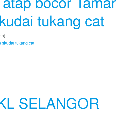
i atap bocor Tama
kudai tukang cat
an)
. KL SELANGOR