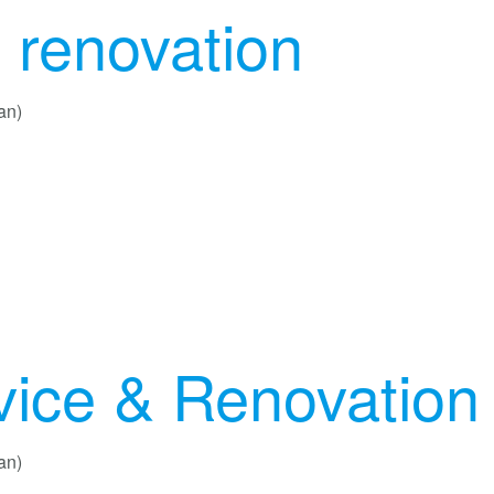
 renovation
an)
vice & Renovation
an)