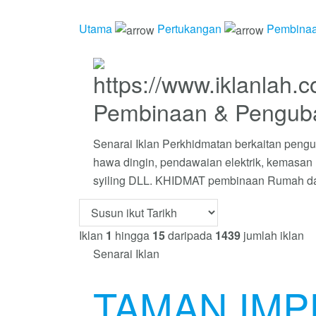
Utama
Pertukangan
Pembinaa
Pembinaan & Pengub
Senarai Iklan Perkhidmatan berkaitan pengub
hawa dingin, pendawaian elektrik, kemasan la
syiling DLL. KHIDMAT pembinaan Rumah dan
Iklan
1
hingga
15
daripada
1439
jumlah iklan
Senarai Iklan
TAMAN IMP