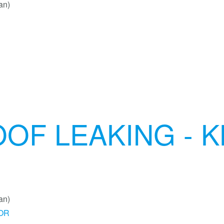
an)
OF LEAKING - K
an)