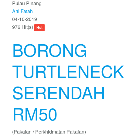
Pulau Pinang
Aril Fatah
04-10-2019
976 Hit(s)
Hot
BORONG
TURTLENECK
SERENDAH
RM50
(Pakaian / Perkhidmatan Pakaian)