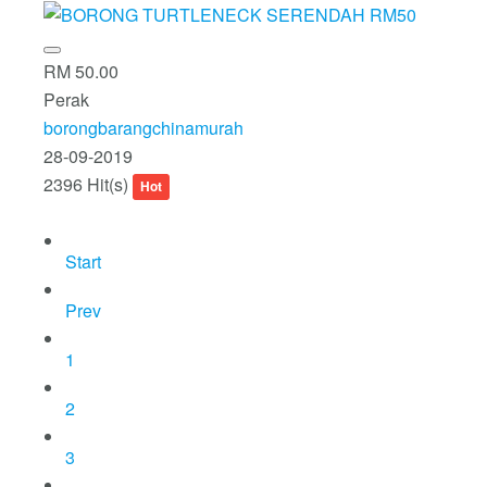
RM 50.00
Perak
borongbarangchinamurah
28-09-2019
2396 Hit(s)
Hot
Start
Prev
1
2
3