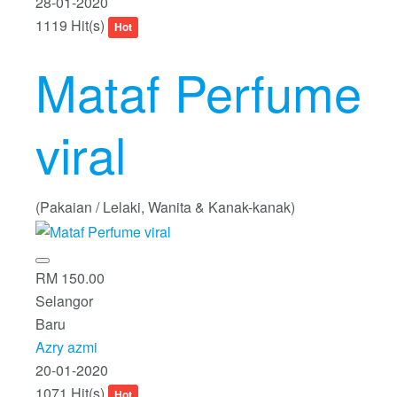
28-01-2020
1119 Hit(s)
Hot
Mataf Perfume
viral
(Pakaian / Lelaki, Wanita & Kanak-kanak)
RM 150.00
Selangor
Baru
Azry azmi
20-01-2020
1071 Hit(s)
Hot