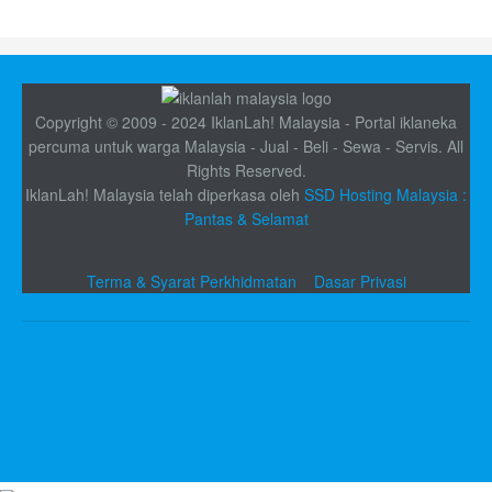
Copyright © 2009 - 2024 IklanLah! Malaysia - Portal iklaneka
percuma untuk warga Malaysia - Jual - Beli - Sewa - Servis. All
Rights Reserved.
IklanLah! Malaysia telah diperkasa oleh
SSD Hosting Malaysia :
Pantas & Selamat
Terma & Syarat Perkhidmatan
Dasar Privasi