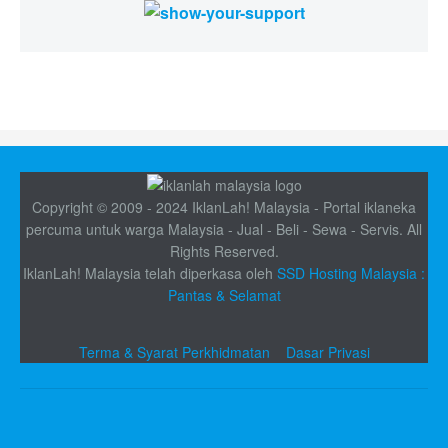
Copyright © 2009 - 2024 IklanLah! Malaysia - Portal iklaneka
percuma untuk warga Malaysia - Jual - Beli - Sewa - Servis. All
Rights Reserved.
IklanLah! Malaysia telah diperkasa oleh
SSD Hosting Malaysia :
Pantas & Selamat
Terma & Syarat Perkhidmatan
Dasar Privasi