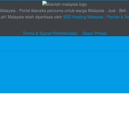
alaysia - Portal iklaneka percuma untuk warga Malaysia - Jual - Beli -
Lah! Malaysia telah diperkasa oleh
SSD Hosting Malaysia : Pantas & S
Terma & Syarat Perkhidmatan
Dasar Privasi