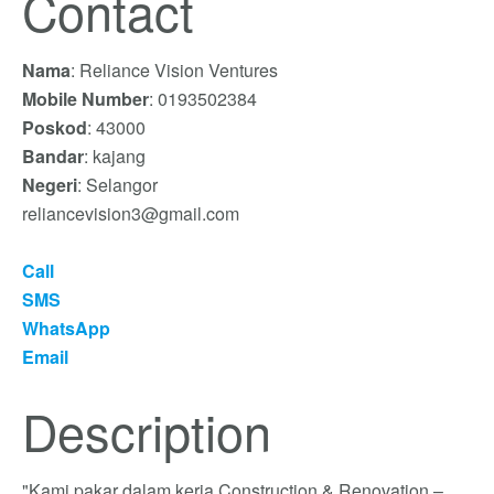
Contact
Nama
: Reliance Vision Ventures
Mobile Number
: 0193502384
Poskod
: 43000
Bandar
: kajang
Negeri
: Selangor
reliancevision3@gmail.com
Call
SMS
WhatsApp
Email
Description
"Kami pakar dalam kerja Construction & Renovation –