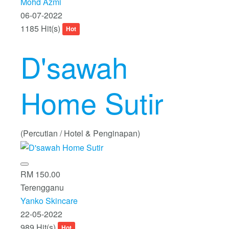
Mohd Azmi
06-07-2022
1185 Hit(s)
Hot
D'sawah
Home Sutir
(Percutian / Hotel & Penginapan)
RM 150.00
Terengganu
Yanko Skincare
22-05-2022
989 Hit(s)
Hot