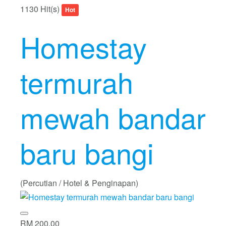
1130 Hit(s)
Hot
Homestay
termurah
mewah bandar
baru bangi
(Percutian / Hotel & Penginapan)
RM 200.00