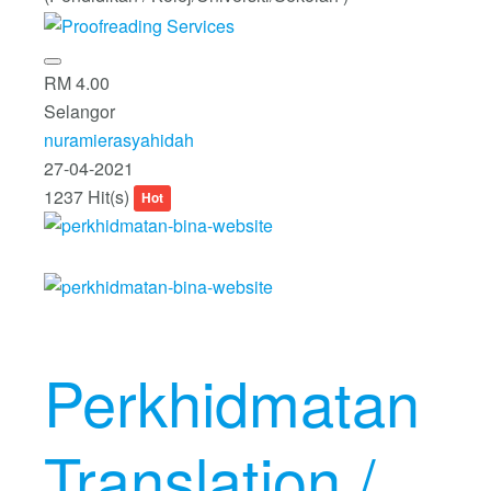
RM 4.00
Selangor
nuramierasyahidah
27-04-2021
1237 Hit(s)
Hot
Perkhidmatan
Translation /