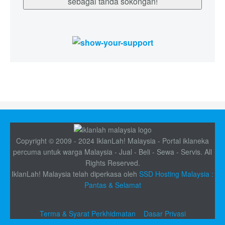
sebagai tanda sokongan!
Copyright © 2009 - 2024 IklanLah! Malaysia - Portal iklaneka
percuma untuk warga Malaysia - Jual - Beli - Sewa - Servis. All
Rights Reserved.
IklanLah! Malaysia telah diperkasa oleh
SSD Hosting Malaysia :
Pantas & Selamat
Terma & Syarat Perkhidmatan
Dasar Privasi