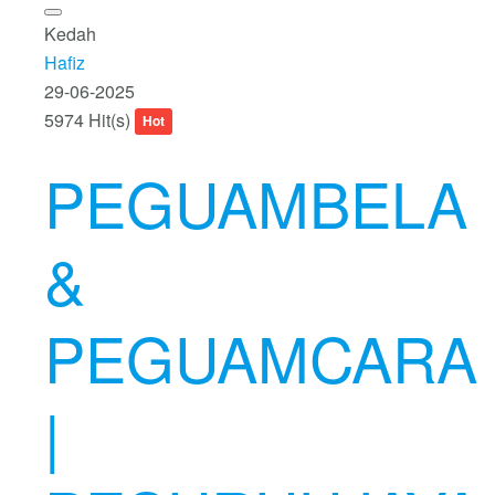
Kedah
Hafiz
29-06-2025
5974 Hit(s)
Hot
PEGUAMBELA
&
PEGUAMCARA
|