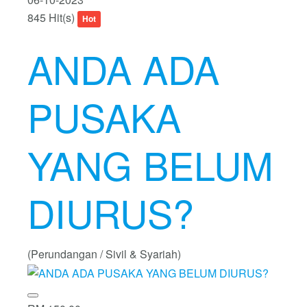
845 Hit(s)
Hot
ANDA ADA
PUSAKA
YANG BELUM
DIURUS?
(Perundangan / Sivil & Syariah)