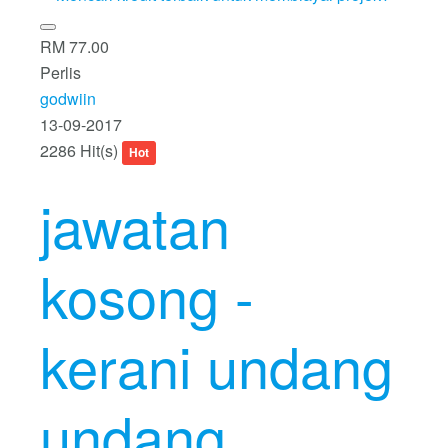
RM 77.00
Perlis
godwiin
13-09-2017
2286 Hit(s)
Hot
jawatan
kosong -
kerani undang
undang