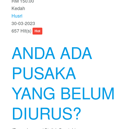
RM 150.00
Kedah
Husri
30-03-2023
657 Hit(s)
Hot
ANDA ADA
PUSAKA
YANG BELUM
DIURUS?