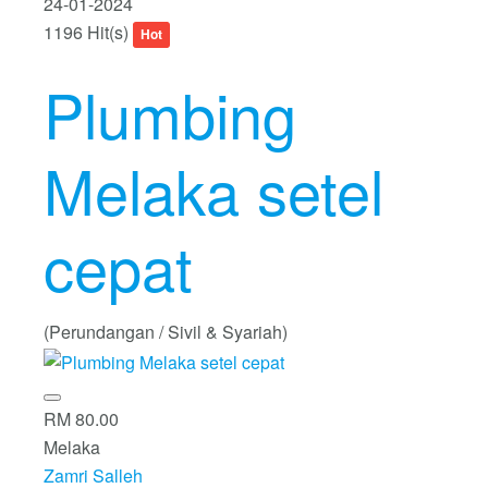
24-01-2024
1196 Hit(s)
Hot
Plumbing
Melaka setel
cepat
(Perundangan / Sivil & Syariah)
RM 80.00
Melaka
Zamri Salleh