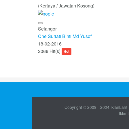
(Kerjaya / Jawatan Kosong)
Selangor
Che Suriati Binti Md Yusof
18-02-2016
2066 Hit(s)
Hot
Copyright © 2009 - 2024 IklanLah! M
Iklan