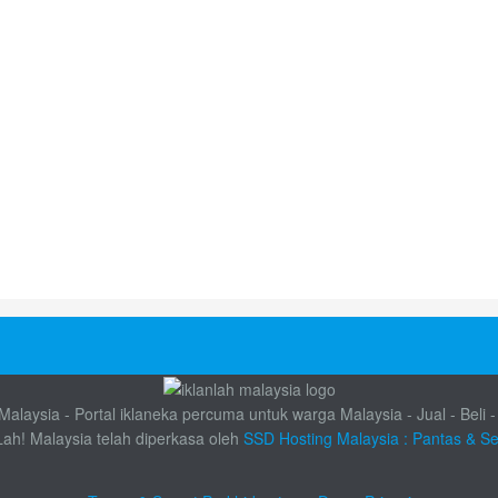
alaysia - Portal iklaneka percuma untuk warga Malaysia - Jual - Beli -
Lah! Malaysia telah diperkasa oleh
SSD Hosting Malaysia : Pantas & S