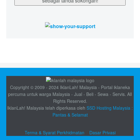
sebagai tanda sokongan!
Copyright © 2009 - 2024 IklanLah! Malaysia - Portal iklaneka
percuma untuk warga Malaysia - Jual - Beli - Sewa - Servis. All
Rights Reserved.
IklanLah! Malaysia telah diperkasa oleh
SSD Hosting Malaysia :
Pantas & Selamat
Terma & Syarat Perkhidmatan
Dasar Privasi