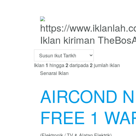
Iklan kiriman TheBos
Iklan
1
hingga
2
daripada
2
jumlah iklan
Senarai Iklan
AIRCOND N
FREE 1 WA
(Elektronik / TV & Alatan Elektrik)