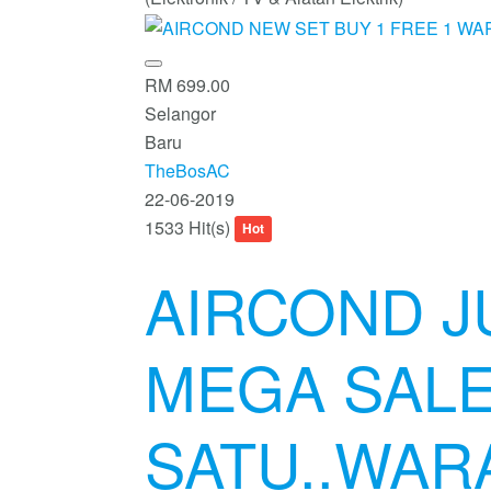
RM 699.00
Selangor
Baru
TheBosAC
22-06-2019
1533 Hit(s)
Hot
AIRCOND J
MEGA SALE
SATU..WAR