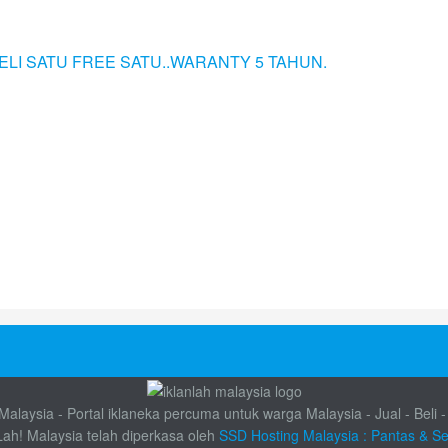
alaysia - Portal iklaneka percuma untuk warga Malaysia - Jual - Beli -
Lah! Malaysia telah diperkasa oleh
SSD Hosting Malaysia : Pantas & S