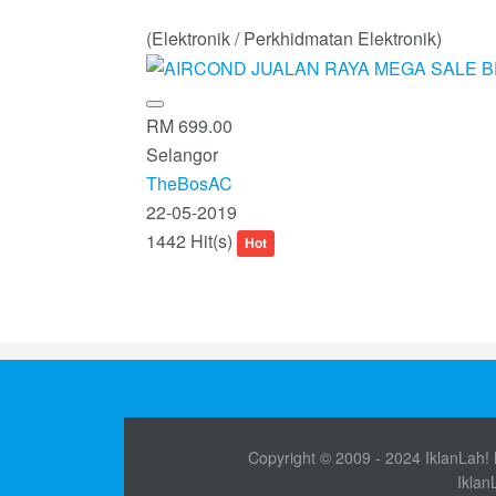
(Elektronik / Perkhidmatan Elektronik)
RM 699.00
Selangor
TheBosAC
22-05-2019
1442 Hit(s)
Hot
Copyright © 2009 - 2024 IklanLah! M
Iklan