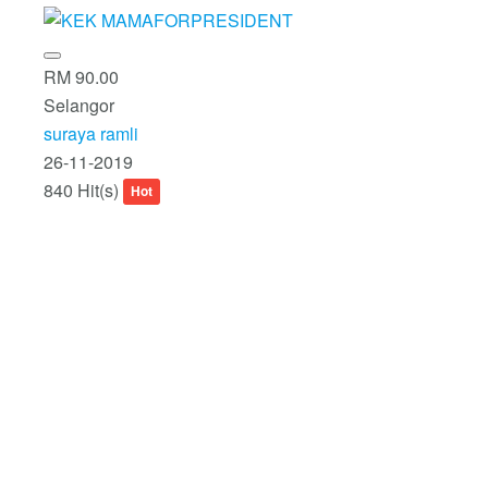
RM 90.00
Selangor
suraya ramli
26-11-2019
840 Hit(s)
Hot